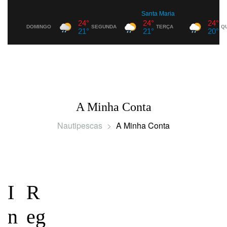
A Minha Conta
Nautipescas
>
A Minha Conta
I
R
n
eg