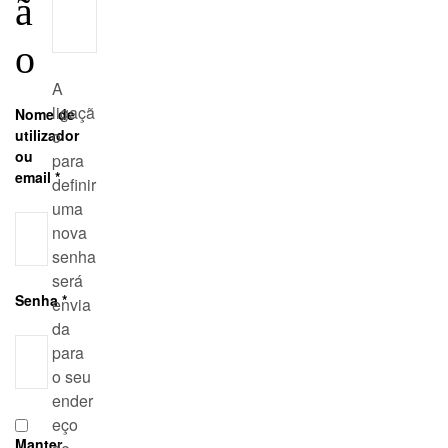
ã
o
A
ligaçã
Nome de
utilizador
o
ou
para
email
*
definir
uma
nova
senha
será
Senha
*
envia
da
para
o seu
ender
eço
Manter