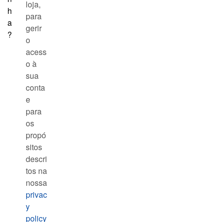
loja,
h
para
a
gerir
?
o
acess
o à
sua
conta
e
para
os
propó
sitos
descri
tos na
nossa
privac
y
policy