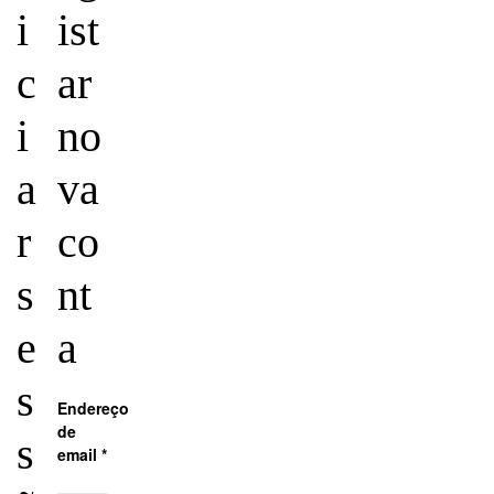
i
ist
c
ar
i
no
a
va
r
co
s
nt
e
a
s
Endereço
de
s
email
*