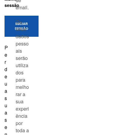
de
sessão
email.
Os
INICIAR
seus
SESSÃO
dados
pesso
P
ais
e
serão
r
utiliza
d
dos
e
para
u
melho
a
rar a
s
sua
u
experi
a
ência
s
por
e
toda a
n