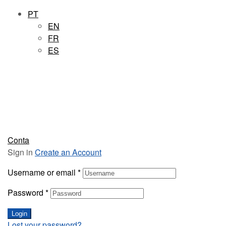
PT
EN
FR
ES
Conta
Sign in
Create an Account
Username or email
*
Password
*
Login
Lost your password?