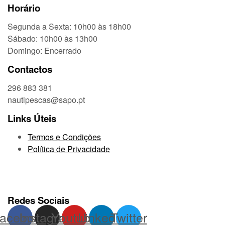
Horário
Segunda a Sexta: 10h00 às 18h00
Sábado: 10h00 às 13h00
Domingo: Encerrado
Contactos
296 883 381
nautipescas@sapo.pt
Links Úteis
Termos e Condições
Política de Privacidade
Redes Sociais
acebook
Instagram
Youtube
Linkedin
Twitter