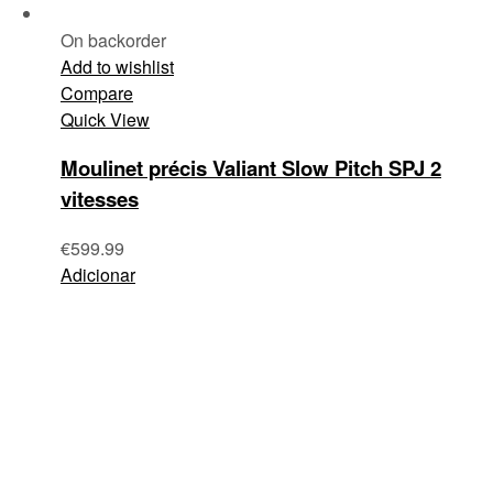
On backorder
Add to wishlist
Compare
Quick View
Moulinet précis Valiant Slow Pitch SPJ 2
vitesses
€
599.99
Adicionar