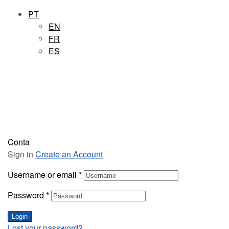
PT
EN
FR
ES
Conta
Sign in
Create an Account
Username or email
*
Password
*
Login
Lost your password?