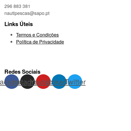
296 883 381
nautipescas@sapo.pt
Links Úteis
Termos e Condições
Política de Privacidade
Redes Sociais
acebook
Instagram
Youtube
Linkedin
Twitter