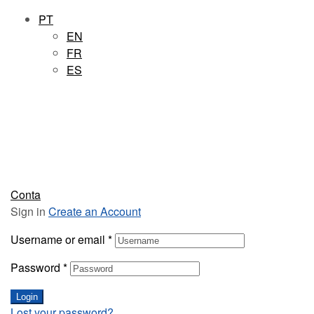
PT
EN
FR
ES
Conta
Sign in
Create an Account
Username or email
*
Password
*
Login
Lost your password?