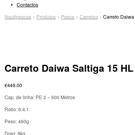
Contactos
Nautipescas
>
Produtos
>
Pesca
>
Carretos
>
Carreto Daiwa 
Carreto Daiwa Saltiga 15 HL
€
449.00
Cap. de linha: PE 2 – 500 Metros
Ratio: 6.4:1
Peso: 460g
Drag: 8kg