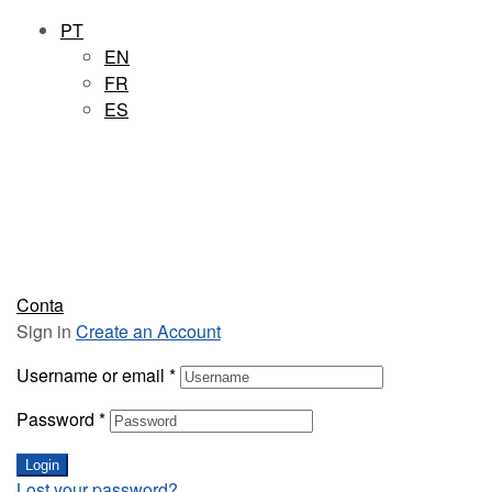
PT
EN
FR
ES
Conta
Sign in
Create an Account
Username or email
*
Password
*
Login
Lost your password?