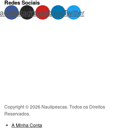
Redes Sociais
acebook
Instagram
Youtube
Linkedin
Twitter
Copyright © 2026 Nautipescas. Todos os Direitos
Reservados.
A Minha Conta