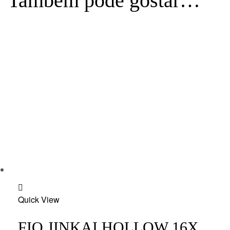
Também pode gostar…
Add
Quick View
to
wishlist
FIO JINKAI HOLLOW 16X