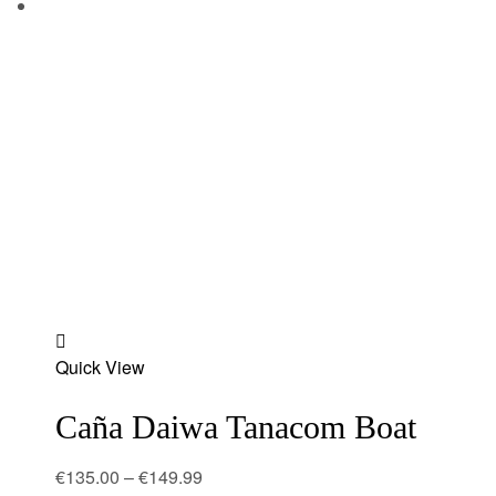
Add
Quick View
to
wishlist
Caña Daiwa Tanacom Boat
€
135.00
–
€
149.99