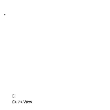
Add
Quick View
to
wishlist