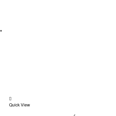
Add
Quick View
to
wishlist