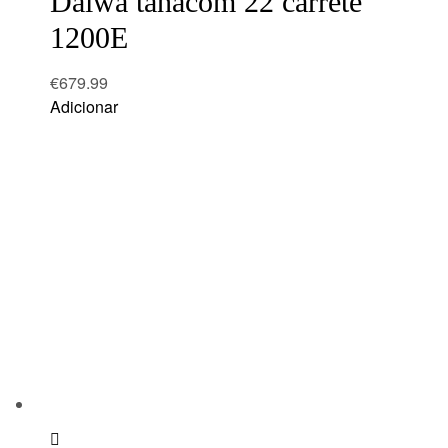
Daiwa tanacom 22 carrete
1200E
€
679.99
Adicionar
Add