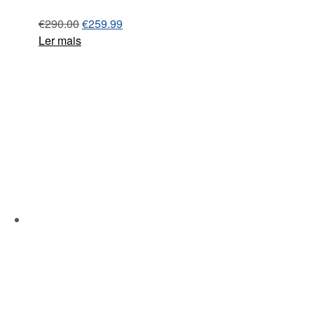
€
290.00
€
259.99
Ler mais