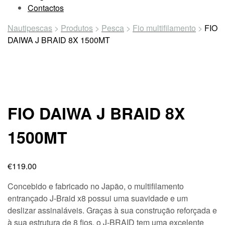
Contactos
Nautipescas
>
Produtos
>
Pesca
>
Fio multifilamento
>
FIO
DAIWA J BRAID 8X 1500MT
FIO DAIWA J BRAID 8X
1500MT
€
119.00
Concebido e fabricado no Japão, o multifilamento
entrançado J-Braid x8 possui uma suavidade e um
deslizar assinaláveis. Graças à sua construção reforçada e
à sua estrutura de 8 fios, o J-BRAID tem uma excelente