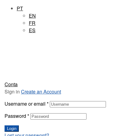
PT
EN
FR
ES
Conta
Sign in
Create an Account
Username or email
*
Password
*
Login
Lost your password?