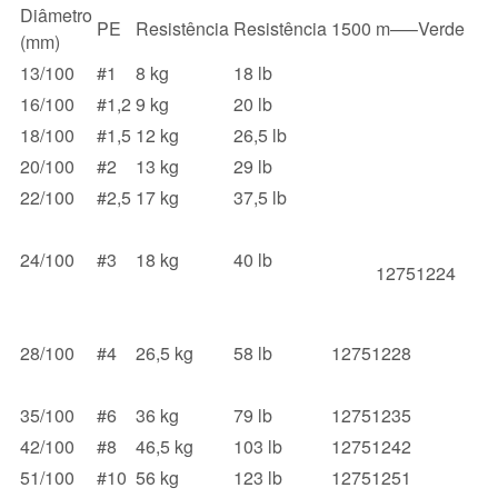
Diâmetro
PE
Resistência
Resistência
1500 m—–Verde
(mm)
13/100
#1
8 kg
18 lb
16/100
#1,2
9 kg
20 lb
18/100
#1,5
12 kg
26,5 lb
20/100
#2
13 kg
29 lb
22/100
#2,5
17 kg
37,5 lb
24/100
#3
18 kg
40 lb
12751224
28/100
#4
26,5 kg
58 lb
12751228
35/100
#6
36 kg
79 lb
12751235
42/100
#8
46,5 kg
103 lb
12751242
51/100
#10
56 kg
123 lb
12751251