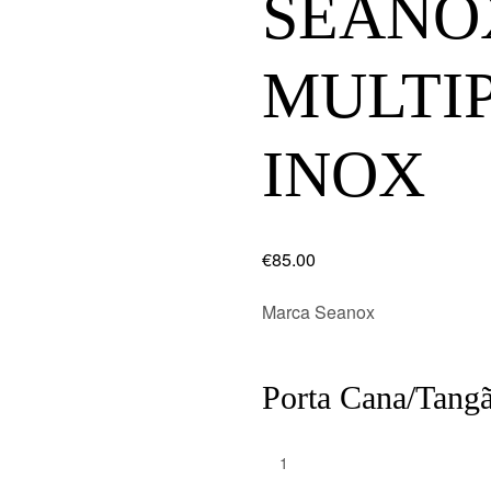
SEANO
MULTI
INOX
€
85.00
Marca Seanox
Porta Cana/Tang
Quantity: