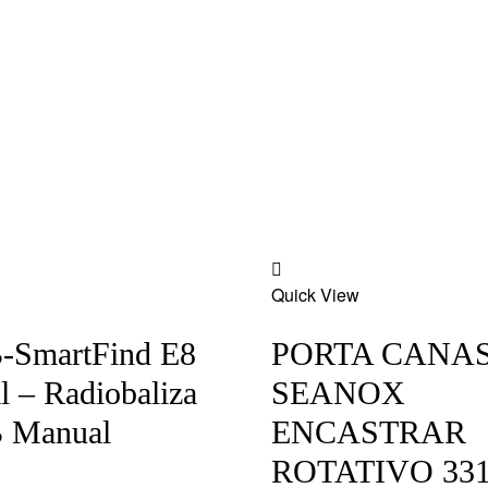
Add
Quick View
to
wishlist
-SmartFind E8
PORTA CANA
 – Radiobaliza
SEANOX
 Manual
ENCASTRAR
ROTATIVO 331