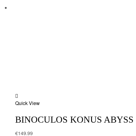
Add
Quick View
to
wishlist
BINOCULOS KONUS ABYSS 
€
149.99