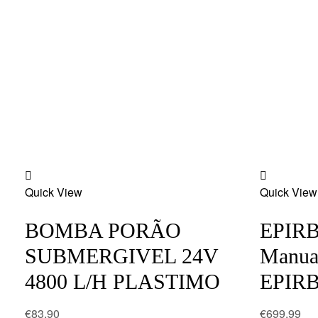
Add
Add
Quick View
to
Quick View
to
wishlist
wishlist
BOMBA PORÃO
EPIRB
SUBMERGIVEL 24V
Manual
4800 L/H PLASTIMO
EPIRB
€
83.90
€
699.99