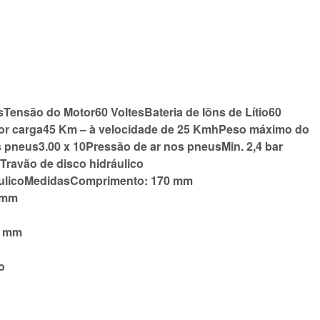
Tensão do Motor60 VoltesBateria de Iõns de Lítio60
or carga45 Km – à velocidade de 25 KmhPeso máximo do
pneus3.00 x 10Pressão de ar nos pneusMin. 2,4 bar
Travão de disco hidráulico
ráulicoMedidasComprimento: 170 mm
0 mm
0 mm
o