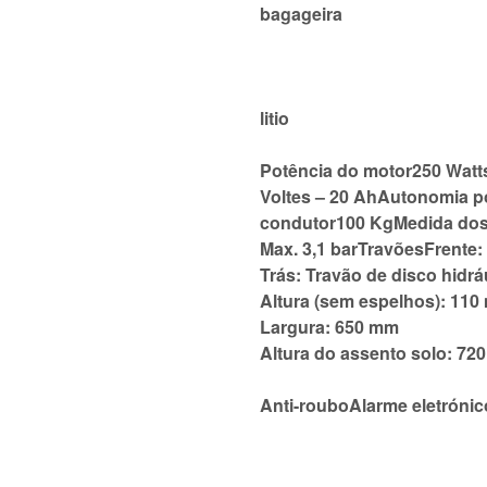
bagageira
litio
Potência do motor250 Watts
Voltes – 20 AhAutonomia p
condutor100 KgMedida dos 
Max. 3,1 barTravõesFrente: 
Trás: Travão de disco hid
Altura (sem espelhos): 11
Largura: 650 mm
Altura do assento solo: 72
Anti-rouboAlarme eletrónic