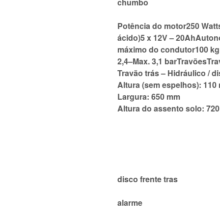
chumbo
Potência do motor250 Watt
ácido)5 x 12V – 20AhAuton
máximo do condutor100 kgM
2,4–Max. 3,1 barTravõesTrav
Travão trás – Hidráulico 
Altura (sem espelhos): 11
Largura: 650 mm
Altura do assento solo: 72
disco frente tras
alarme