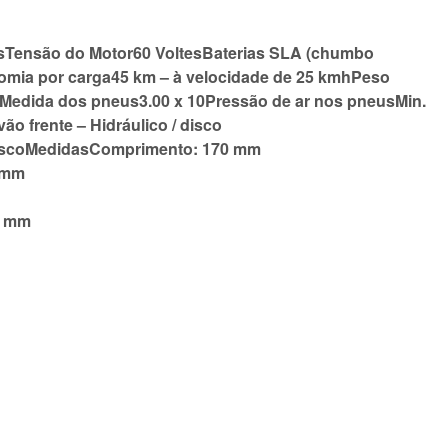
sTensão do Motor60 VoltesBaterias SLA (chumbo
omia por carga45 km – à velocidade de 25 kmhPeso
edida dos pneus3.00 x 10Pressão de ar nos pneusMin.
ão frente – Hidráulico / disco
/ discoMedidasComprimento: 170 mm
0 mm
0 mm