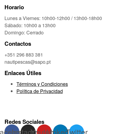
Horario
Lunes a Viernes: 10h00-12h00 / 13h00-18h00
Sábado: 10h00 a 13h00
Domingo: Cerrado
Contactos
+351 296 883 381
nautipescas@sapo.pt
Enlaces Útiles
Términos y Condiciones
Política de Privacidad
Redes Sociales
acebook
Instagram
Youtube
Linkedin
Twitter