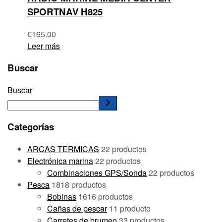
SPORTNAV H825
€
165.00
Leer más
Buscar
Buscar
Categorías
ARCAS TERMICAS
2
2 productos
Electrónica marina
2
2 productos
Combinaciones GPS/Sonda
2
2 productos
Pesca
18
18 productos
Bobinas
16
16 productos
Cañas de pescar
1
1 producto
Carretes de brumeo
3
3 productos