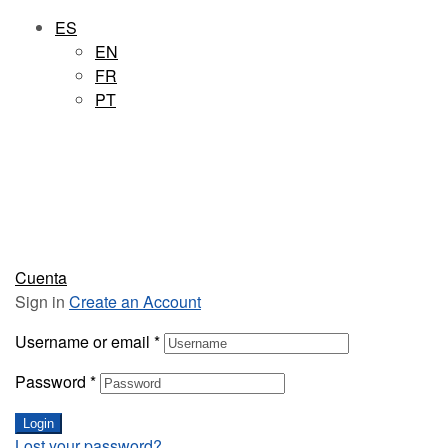
ES
EN
FR
PT
Cuenta
Sign in
Create an Account
Username or email
*
Password
*
Login
Lost your password?