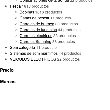
Combinaciones GPS/Sonda
2
2 productos
Pesca
18
18 productos
Bobinas
16
16 productos
Cañas de pescar
1
1 producto
Carretes de brumeo
3
3 productos
Carretes de fundición
4
4 productos
Carretes electricos
3
3 productos
Carretos Spinning
8
8 productos
Sem categoria
1
1 producto
Sistemas de som maritimos
4
4 productos
VEICULOS ELECTRICOS
2
2 productos
Precio
Marcas