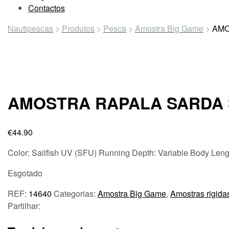
Contactos
Nautipescas
>
Produtos
>
Pesca
>
Amostra Big Game
>
AMO
AMOSTRA RAPALA SARDA 
€
44.90
Color:
Sailfish UV (SFU)
Running Depth:
Variable
Body Leng
Esgotado
REF:
14640
Categorias:
Amostra Big Game
,
Amostras rigida
Partilhar: