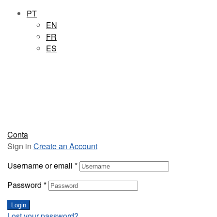
PT
EN
FR
ES
Conta
Sign in
Create an Account
Username or email
*
Password
*
Login
Lost your password?