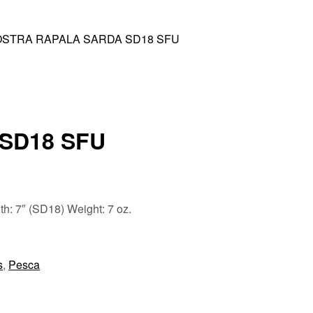
STRA RAPALA SARDA SD18 SFU
SD18 SFU
th:
7″ (SD18)
Weight:
7 oz.
s
,
Pesca