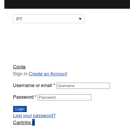
PT
Conta
Sign in
Create an Account
Username or email
*
Password
*
Login
Lost your password?
Carrinho
0