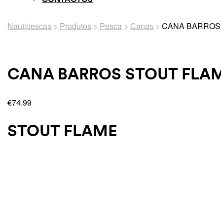
Nautipescas
>
Produtos
>
Pesca
>
Canas
>
CANA BARROS 
CANA BARROS STOUT FLA
€
74.99
STOUT FLAME