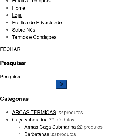
Finalizar compras
Home
Loja
Política de Privacidade
Sobre Nós
Termos e Condições
FECHAR
Pesquisar
Pesquisar
Categorias
ARCAS TERMICAS
2
2 produtos
Caça submarina
7
7 produtos
Armas Caça Submarina
2
2 produtos
Barbatanas
3
3 produtos