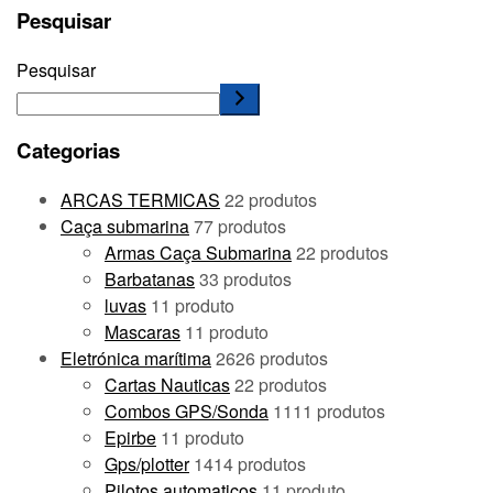
Pesquisar
Pesquisar
Categorias
ARCAS TERMICAS
2
2 produtos
Caça submarina
7
7 produtos
Armas Caça Submarina
2
2 produtos
Barbatanas
3
3 produtos
luvas
1
1 produto
Mascaras
1
1 produto
Eletrónica marítima
26
26 produtos
Cartas Nauticas
2
2 produtos
Combos GPS/Sonda
11
11 produtos
Epirbe
1
1 produto
Gps/plotter
14
14 produtos
Pilotos automaticos
1
1 produto