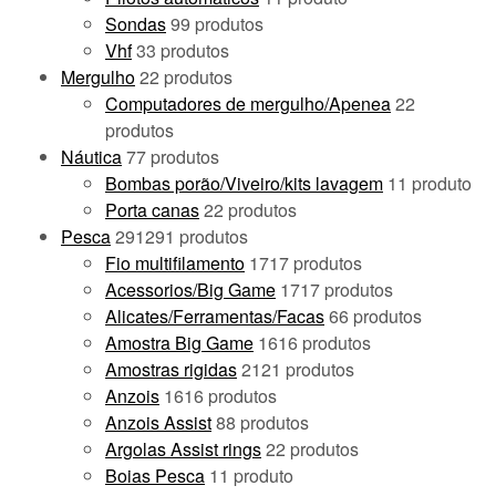
Sondas
9
9 produtos
Vhf
3
3 produtos
Mergulho
2
2 produtos
Computadores de mergulho/Apenea
2
2
produtos
Náutica
7
7 produtos
Bombas porão/Viveiro/kits lavagem
1
1 produto
Porta canas
2
2 produtos
Pesca
291
291 produtos
Fio multifilamento
17
17 produtos
Acessorios/Big Game
17
17 produtos
Alicates/Ferramentas/Facas
6
6 produtos
Amostra Big Game
16
16 produtos
Amostras rigidas
21
21 produtos
Anzois
16
16 produtos
Anzois Assist
8
8 produtos
Argolas Assist rings
2
2 produtos
Boias Pesca
1
1 produto