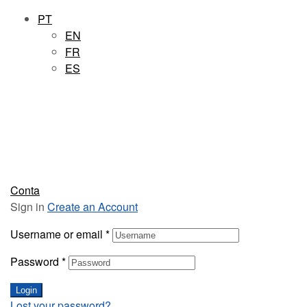
PT
EN
FR
ES
Conta
Sign in
Create an Account
Username or email
*
Password
*
Login
Lost your password?