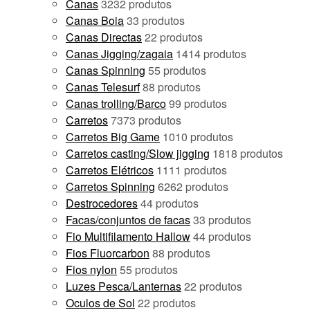
Canas
32
32 produtos
Canas Boia
3
3 produtos
Canas Directas
2
2 produtos
Canas Jigging/zagaia
14
14 produtos
Canas Spinning
5
5 produtos
Canas Telesurf
8
8 produtos
Canas trolling/Barco
9
9 produtos
Carretos
73
73 produtos
Carretos Big Game
10
10 produtos
Carretos casting/Slow jigging
18
18 produtos
Carretos Elétricos
11
11 produtos
Carretos Spinning
62
62 produtos
Destrocedores
4
4 produtos
Facas/conjuntos de facas
3
3 produtos
Fio Multifilamento Hallow
4
4 produtos
Fios Fluorcarbon
8
8 produtos
Fios nylon
5
5 produtos
Luzes Pesca/Lanternas
2
2 produtos
Oculos de Sol
2
2 produtos