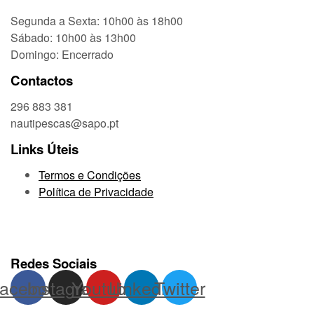
Segunda a Sexta: 10h00 às 18h00
Sábado: 10h00 às 13h00
Domingo: Encerrado
Contactos
296 883 381
nautipescas@sapo.pt
Links Úteis
Termos e Condições
Política de Privacidade
Redes Sociais
acebook
Instagram
Youtube
Linkedin
Twitter