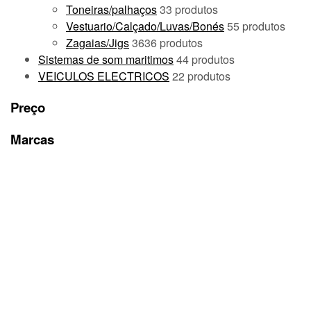
Toneiras/palhaços
3
3 produtos
Vestuario/Calçado/Luvas/Bonés
5
5 produtos
Zagaias/Jigs
36
36 produtos
Sistemas de som maritimos
4
4 produtos
VEICULOS ELECTRICOS
2
2 produtos
Preço
Marcas