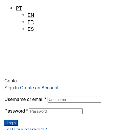
PT
EN
FR
ES
Conta
Sign in
Create an Account
Username or email
*
Password
*
Login
Lost your password?