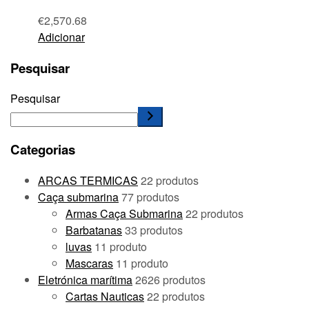
€
2,570.68
Adicionar
Pesquisar
Pesquisar
Categorias
ARCAS TERMICAS
2
2 produtos
Caça submarina
7
7 produtos
Armas Caça Submarina
2
2 produtos
Barbatanas
3
3 produtos
luvas
1
1 produto
Mascaras
1
1 produto
Eletrónica marítima
26
26 produtos
Cartas Nauticas
2
2 produtos