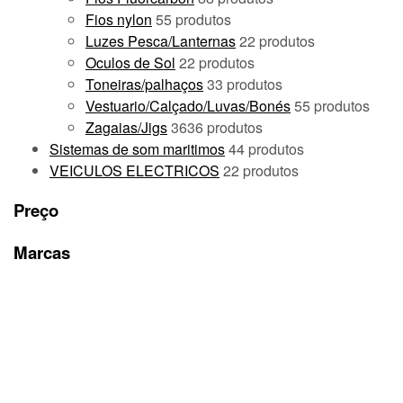
Fios nylon
5
5 produtos
Luzes Pesca/Lanternas
2
2 produtos
Oculos de Sol
2
2 produtos
Toneiras/palhaços
3
3 produtos
Vestuario/Calçado/Luvas/Bonés
5
5 produtos
Zagaias/Jigs
36
36 produtos
Sistemas de som maritimos
4
4 produtos
VEICULOS ELECTRICOS
2
2 produtos
Preço
Marcas