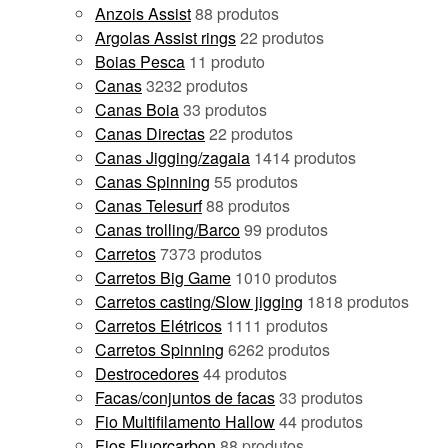
Anzois Assist
8
8 produtos
Argolas Assist rings
2
2 produtos
Boias Pesca
1
1 produto
Canas
32
32 produtos
Canas Boia
3
3 produtos
Canas Directas
2
2 produtos
Canas Jigging/zagaia
14
14 produtos
Canas Spinning
5
5 produtos
Canas Telesurf
8
8 produtos
Canas trolling/Barco
9
9 produtos
Carretos
73
73 produtos
Carretos Big Game
10
10 produtos
Carretos casting/Slow jigging
18
18 produtos
Carretos Elétricos
11
11 produtos
Carretos Spinning
62
62 produtos
Destrocedores
4
4 produtos
Facas/conjuntos de facas
3
3 produtos
Fio Multifilamento Hallow
4
4 produtos
Fios Fluorcarbon
8
8 produtos