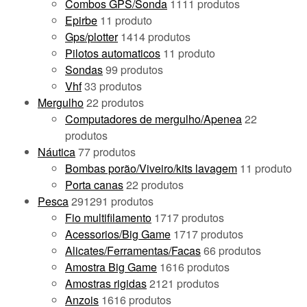
Combos GPS/Sonda
11
11 produtos
Epirbe
1
1 produto
Gps/plotter
14
14 produtos
Pilotos automaticos
1
1 produto
Sondas
9
9 produtos
Vhf
3
3 produtos
Mergulho
2
2 produtos
Computadores de mergulho/Apenea
2
2
produtos
Náutica
7
7 produtos
Bombas porão/Viveiro/kits lavagem
1
1 produto
Porta canas
2
2 produtos
Pesca
291
291 produtos
Fio multifilamento
17
17 produtos
Acessorios/Big Game
17
17 produtos
Alicates/Ferramentas/Facas
6
6 produtos
Amostra Big Game
16
16 produtos
Amostras rigidas
21
21 produtos
Anzois
16
16 produtos