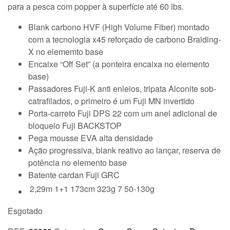
para a pesca com popper à superfície até 60 lbs.
Blank carbono HVF (High Volume Fiber) montado
com a tecnologia x45 reforçado de carbono Braiding-
X no elememto base
Encaixe “Off Set” (a ponteira encaixa no elemento
base)
Passadores Fuji-K anti enleios, tripata Alconite sob-
catrafilados, o primeiro é um Fuji MN invertido
Porta-carreto Fuji DPS 22 com um anel adicional de
bloqueio Fuji BACKSTOP
Pega mousse EVA alta densidade
Ação progressiva, blank reativo ao lançar, reserva de
potência no elemento base
Batente cardan Fuji GRC
2,29m
1+1
173cm
323g
7
50-130g
Esgotado