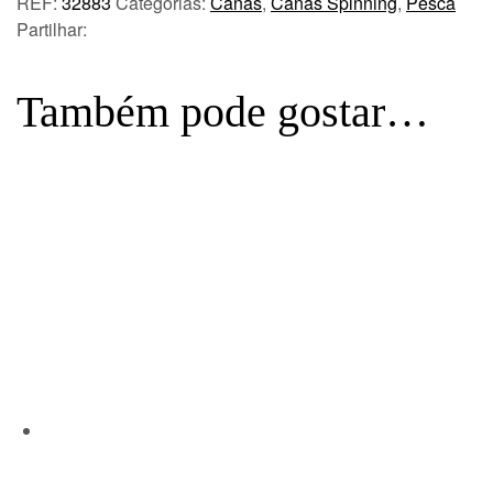
REF:
32883
Categorias:
Canas
,
Canas Spinning
,
Pesca
Partilhar:
Também pode gostar…