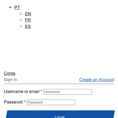
PT
EN
FR
ES
Conta
Sign in
Create an Account
Username or email
*
Password
*
LOGIN