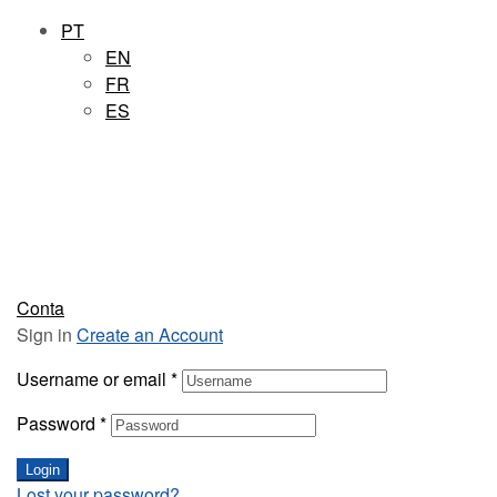
PT
EN
FR
ES
Conta
Sign in
Create an Account
Username or email
*
Password
*
Login
Lost your password?