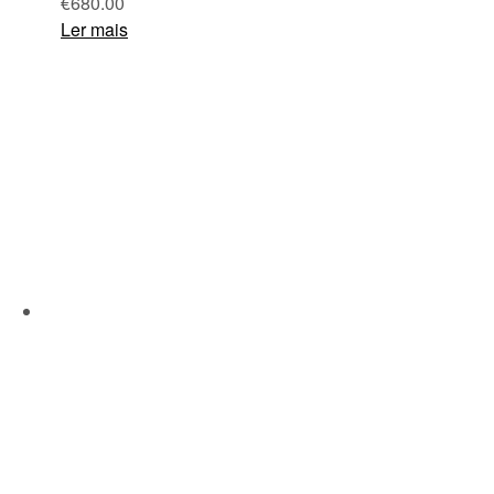
€
680.00
Ler mais