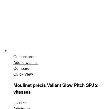
On backorder
Add to wishlist
Compare
Quick View
Moulinet précis Valiant Slow Pitch SPJ 2
vitesses
€
599.99
Adicionar