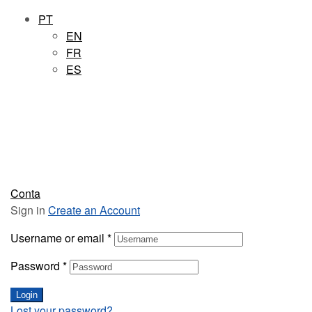
PT
EN
FR
ES
Conta
Sign in
Create an Account
Username or email
*
Password
*
Login
Lost your password?