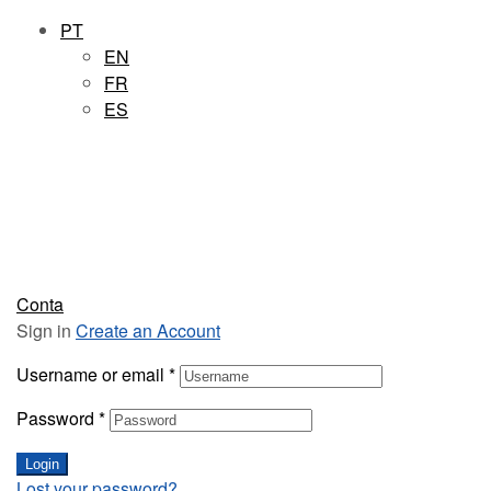
PT
EN
FR
ES
Conta
Sign in
Create an Account
Username or email
*
Password
*
Login
Lost your password?