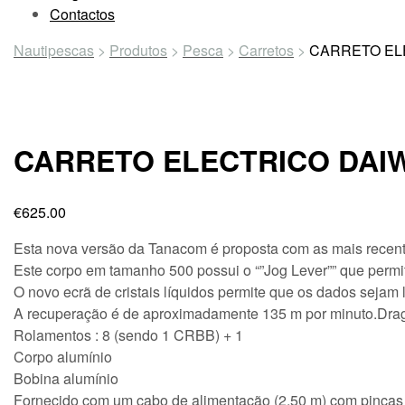
Contactos
Nautipescas
>
Produtos
>
Pesca
>
Carretos
>
CARRETO ELE
CARRETO ELECTRICO DAIW
€
625.00
Esta nova versão da Tanacom é proposta com as mais recente
Este corpo em tamanho 500 possui o “”Jog Lever”” que permi
O novo ecrã de cristais líquidos permite que os dados sejam
A recuperação é de aproximadamente 135 m por minuto.Drag
Rolamentos : 8 (sendo 1 CRBB) + 1
Corpo alumínio
Bobina alumínio
Fornecido com um cabo de alimentação (2,50 m) com pinças