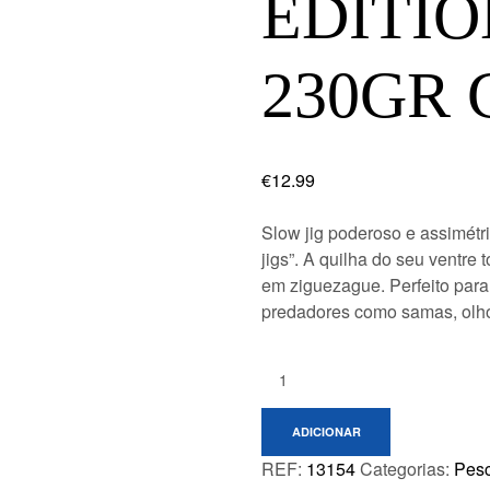
EDITI
230GR 
€
12.99
Slow jig poderoso e assimétri
jigs”. A quilha do seu ventre 
em ziguezague. Perfeito para
predadores como samas, olho
Quantity:
ADICIONAR
REF:
13154
Categorias:
Pes