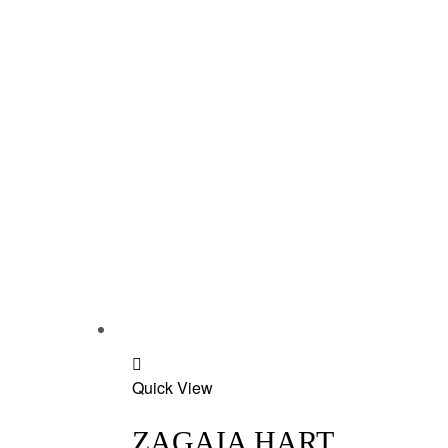
Add
Quick View
to
wishlist
ZAGAIA HART