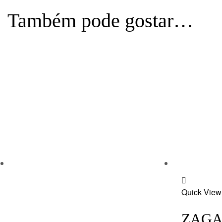
Também pode gostar…
Add
Quick View
to
wishlist
ZAGA