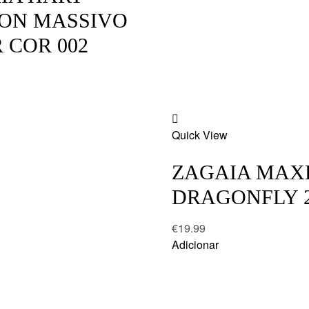
ION MASSIVO
 COR 002
Add
Quick View
to
wishlist
ZAGAIA MAX
DRAGONFLY 
€
19.99
Adicionar