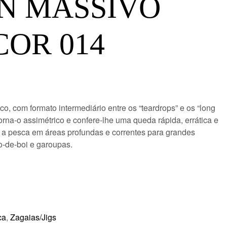
ON MASSIVO
COR 014
co, com formato intermediário entre os “teardrops” e os “long
torna-o assimétrico e confere-lhe uma queda rápida, errática e
 a pesca em áreas profundas e correntes para grandes
-de-boi e garoupas.
ca
,
Zagaias/Jigs