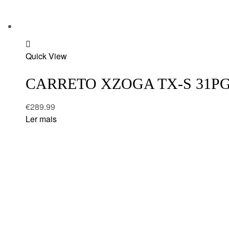
Add
Quick View
to
wishlist
CARRETO XZOGA TX-S 31PG
€
289.99
Ler mais