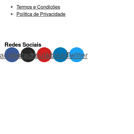
Termos e Condições
Política de Privacidade
Redes Sociais
acebook
Instagram
Youtube
Linkedin
Twitter