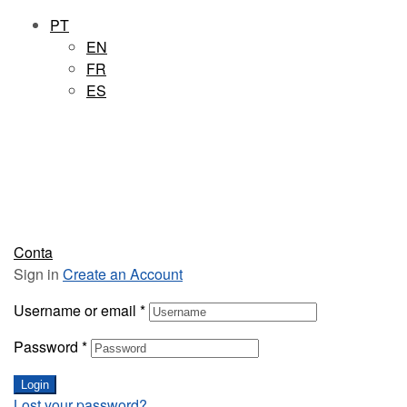
PT
EN
FR
ES
Conta
Sign in
Create an Account
Username or email
*
Password
*
Login
Lost your password?