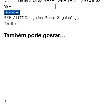
Quantidade de ZAGAIA MAXEL WRAITH 400 GR COL.02
ASP
Adicionar
REF:
21177
Categorias:
Pesca
,
Zagaias/Jigs
Partilhar:
Também pode gostar…