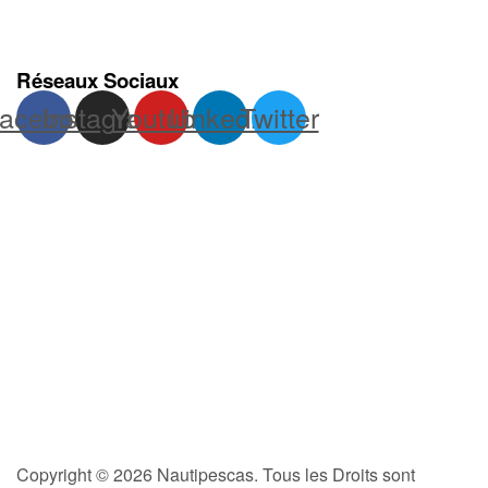
Réseaux Sociaux
acebook
Instagram
Youtube
Linkedin
Twitter
Copyright © 2026 Nautipescas. Tous les Droits sont