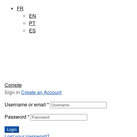
FR
EN
PT
ES
Compte
Sign in
Create an Account
Username or email
*
Password
*
Login
Lost your password?