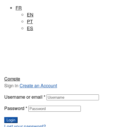
FR
EN
PT
ES
Compte
Sign in
Create an Account
Username or email
*
Password
*
Login
Lost your password?