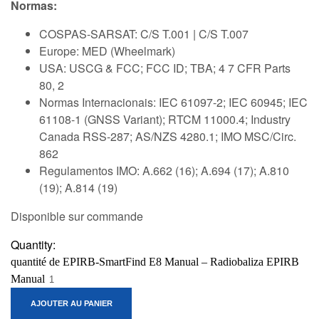
Normas:
COSPAS-SARSAT: C/S T.001 | C/S T.007
Europe: MED (Wheelmark)
USA: USCG & FCC; FCC ID; TBA; 4 7 CFR Parts
80, 2
Normas Internacionais: IEC 61097-2; IEC 60945; IEC
61108-1 (GNSS Variant); RTCM 11000.4; Industry
Canada RSS-287; AS/NZS 4280.1; IMO MSC/Circ.
862
Regulamentos IMO: A.662 (16); A.694 (17); A.810
(19); A.814 (19)
Disponible sur commande
Quantity:
quantité de EPIRB-SmartFind E8 Manual – Radiobaliza EPIRB
Manual
AJOUTER AU PANIER