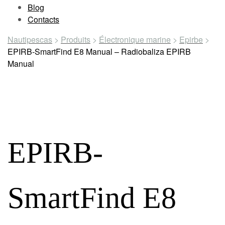
Blog
Contacts
Nautipescas
>
Produits
>
Électronique marine
>
Epirbe
>
EPIRB-SmartFind E8 Manual – Radiobaliza EPIRB
Manual
EPIRB-
SmartFind E8