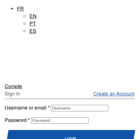
FR
EN
PT
ES
Compte
Sign in
Create an Account
Username or email
*
Password
*
LOGIN