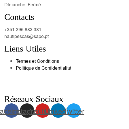
Dimanche: Fermé
Contacts
+351 296 883 381
nautipescas@sapo.pt
Liens Utiles
Termes et Conditions
Politique de Confidentialité
Réseaux Sociaux
acebook
Instagram
Youtube
Linkedin
Twitter