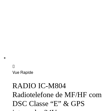
Add
Vue Rapide
to
wishlist
RADIO IC-M804
Radiotelefone de MF/HF com
DSC Classe “E” & GPS