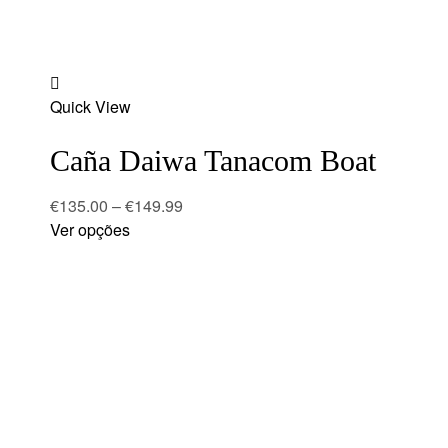
Add
Quick View
to
wishlist
Caña Daiwa Tanacom Boat
€
135.00
–
€
149.99
Ver opções