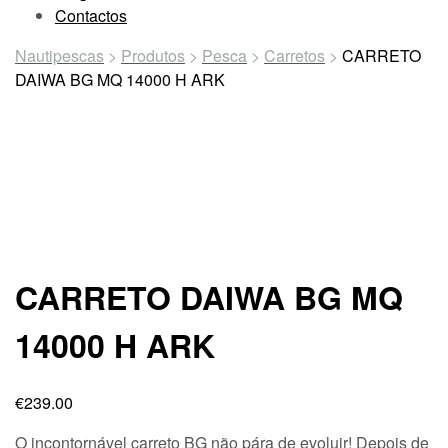
Contactos
Nautipescas
>
Produtos
>
Pesca
>
Carretos
>
CARRETO
DAIWA BG MQ 14000 H ARK
CARRETO DAIWA BG MQ
14000 H ARK
€
239.00
O incontornável carreto BG não pára de evoluir! Depois de