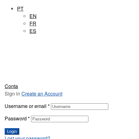
PT
EN
FR
ES
Conta
Sign in
Create an Account
Username or email
*
Password
*
Login
Lost your password?