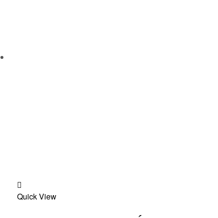
Add
Quick View
to
wishlist