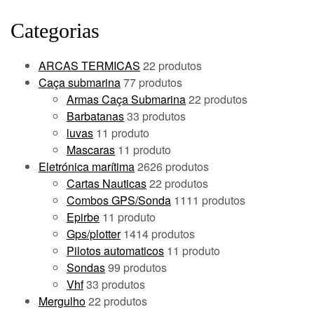
Categorias
ARCAS TERMICAS
2
2 produtos
Caça submarina
7
7 produtos
Armas Caça Submarina
2
2 produtos
Barbatanas
3
3 produtos
luvas
1
1 produto
Mascaras
1
1 produto
Eletrónica marítima
26
26 produtos
Cartas Nauticas
2
2 produtos
Combos GPS/Sonda
11
11 produtos
Epirbe
1
1 produto
Gps/plotter
14
14 produtos
Pilotos automaticos
1
1 produto
Sondas
9
9 produtos
Vhf
3
3 produtos
Mergulho
2
2 produtos