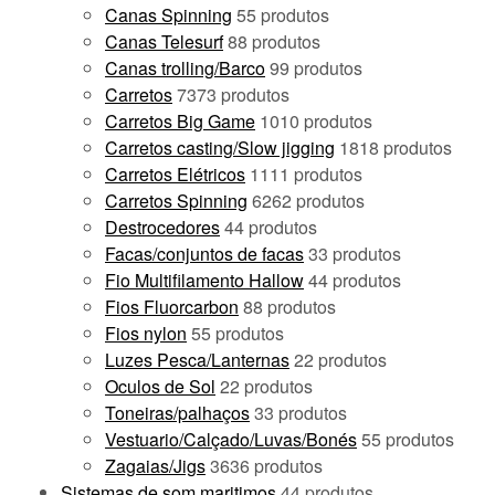
Canas Spinning
5
5 produtos
Canas Telesurf
8
8 produtos
Canas trolling/Barco
9
9 produtos
Carretos
73
73 produtos
Carretos Big Game
10
10 produtos
Carretos casting/Slow jigging
18
18 produtos
Carretos Elétricos
11
11 produtos
Carretos Spinning
62
62 produtos
Destrocedores
4
4 produtos
Facas/conjuntos de facas
3
3 produtos
Fio Multifilamento Hallow
4
4 produtos
Fios Fluorcarbon
8
8 produtos
Fios nylon
5
5 produtos
Luzes Pesca/Lanternas
2
2 produtos
Oculos de Sol
2
2 produtos
Toneiras/palhaços
3
3 produtos
Vestuario/Calçado/Luvas/Bonés
5
5 produtos
Zagaias/Jigs
36
36 produtos
Sistemas de som maritimos
4
4 produtos