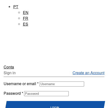
PT
EN
FR
ES
Conta
Sign in
Create an Account
Username or email
*
Password
*
LOGIN