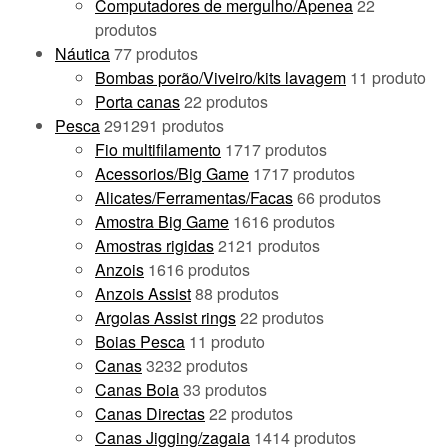
Computadores de mergulho/Apenea
2
2
produtos
Náutica
7
7 produtos
Bombas porão/Viveiro/kits lavagem
1
1 produto
Porta canas
2
2 produtos
Pesca
291
291 produtos
Fio multifilamento
17
17 produtos
Acessorios/Big Game
17
17 produtos
Alicates/Ferramentas/Facas
6
6 produtos
Amostra Big Game
16
16 produtos
Amostras rigidas
21
21 produtos
Anzois
16
16 produtos
Anzois Assist
8
8 produtos
Argolas Assist rings
2
2 produtos
Boias Pesca
1
1 produto
Canas
32
32 produtos
Canas Boia
3
3 produtos
Canas Directas
2
2 produtos
Canas Jigging/zagaia
14
14 produtos